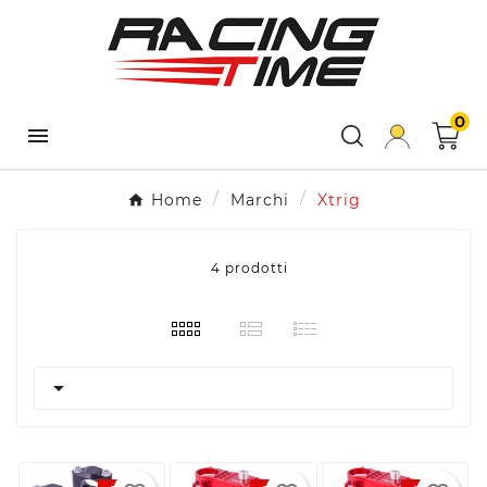
0

Home
Marchi
Xtrig
4 prodotti
