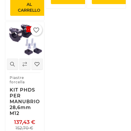
AL
CARRELLO
favorite_border
-10%
Piastre
forcella
KIT PHDS
PER
MANUBRIO
28,6mm
M12
137,43 €
152,70 €