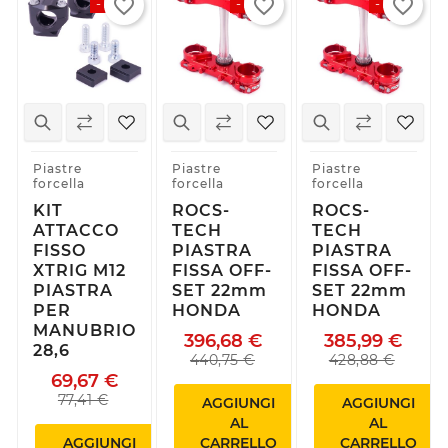
favorite_border
favorite_border
favorite_border
-10%
-10%
-10%
Piastre
Piastre
Piastre
forcella
forcella
forcella
KIT
ROCS-
ROCS-
ATTACCO
TECH
TECH
FISSO
PIASTRA
PIASTRA
XTRIG M12
FISSA OFF-
FISSA OFF-
PIASTRA
SET 22mm
SET 22mm
PER
HONDA
HONDA
MANUBRIO
396,68 €
385,99 €
28,6
440,75 €
428,88 €
69,67 €
77,41 €
AGGIUNGI
AGGIUNGI
AL
AL
AGGIUNGI
CARRELLO
CARRELLO