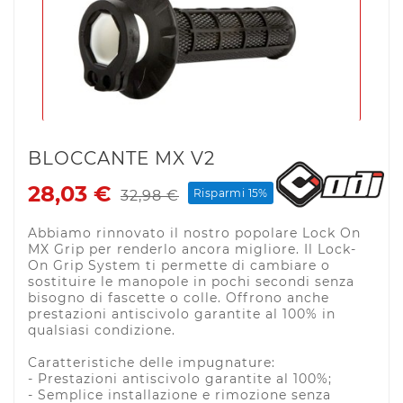
BLOCCANTE MX V2
28,03 €
Risparmi 15%
32,98 €
Abbiamo rinnovato il nostro popolare Lock On
MX Grip per renderlo ancora migliore. Il Lock-
On Grip System ti permette di cambiare o
sostituire le manopole in pochi secondi senza
bisogno di fascette o colle. Offrono anche
prestazioni antiscivolo garantite al 100% in
qualsiasi condizione.
Caratteristiche delle impugnature:
- Prestazioni antiscivolo garantite al 100%;
- Semplice installazione e rimozione senza