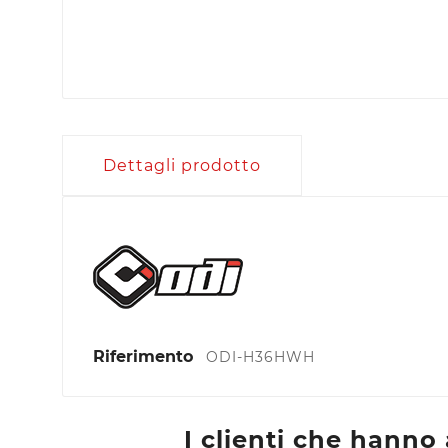
Dettagli prodotto
Riferimento
ODI-H36HWH
C
A
I clienti che hann