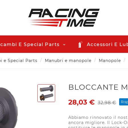
icambi E Special Parts
Accessori E Lub
 e Special Parts
Manubri e manopole
Manopole
BLOCCANTE M
28,03 €
Ris
32,98 €
Abbiamo rinnovato il nost
ancora migliore. Il Lock-
sostituire le manopole in 