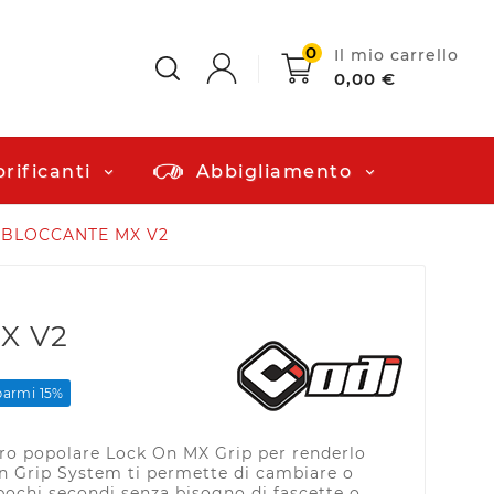
0
Il mio carrello
0,00 €
rificanti
Abbigliamento
BLOCCANTE MX V2
X V2
parmi 15%
ro popolare Lock On MX Grip per renderlo
On Grip System ti permette di cambiare o
pochi secondi senza bisogno di fascette o