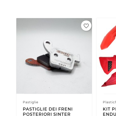
Nom
Dev
A
dei
add_circle_outline
new 
favorite_border
Pastiglie
Plastic
PASTIGLIE DEI FRENI
KIT 
POSTERIORI SINTER
ENDU