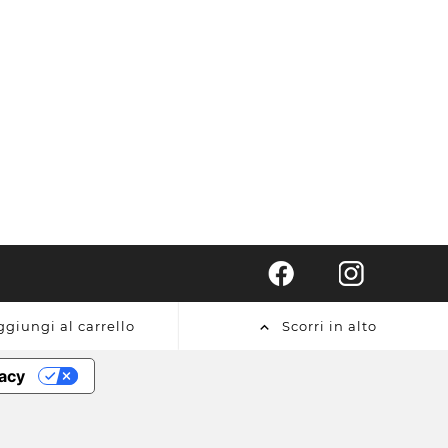
ggiungi al carrello
Scorri in alto

vacy