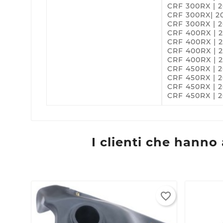
CRF 300RX | 2
CRF 300RX| 2
CRF 300RX | 
CRF 400RX | 2
CRF 400RX | 2
C
A
CRF 400RX | 2
CRF 400RX | 
CRF 450RX | 2
Nom
Dev
A
CRF 450RX | 2
dei
CRF 450RX | 2
CRF 450RX | 2
add_circle_outline
new 
I clienti che hann
favorite_border