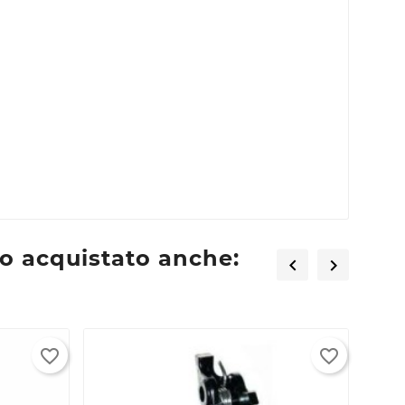
×
×
×
ta
o acquistato anche:


favorite_border
favorite_border