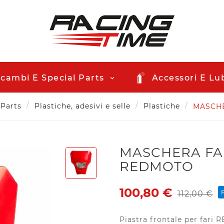
icambi E Special Parts
Accessori E Lub
 Parts
Plastiche, adesivi e selle
Plastiche
MASCHE
MASCHERA FAR
REDMOTO
100,80 €
112,00 €
Piastra frontale per fari