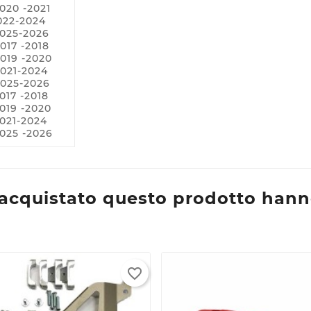
020 -2021
022-2024
2025-2026
017 -2018
019 -2020
rea lista dei desideri
ccedi
021-2024
2025-2026
017 -2018
e lista dei desideri
i avere effettuato l'accesso per salvare dei prodotti nella tua lis
ggiungi alla lista dei desideri
019 -2020
 desideri.
021-2024
025 -2026
Create
list
Annulla
Annulla
Crea lista dei desideri
Accedi
o acquistato questo prodotto hann
favorite_border