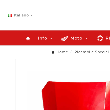
Italiano

Info
Moto
R
home
Home
Ricambi e Special