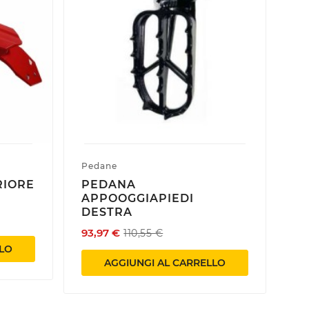
Pedane
Pas
RIORE
PEDANA
PA
APPOOGGIAPIEDI
P
DESTRA
M
93,97 €
28
110,55 €
LLO
AGGIUNGI AL CARRELLO