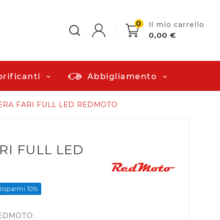
0
Il mio carrello
0,00 €
rificanti
Abbigliamento
RA FARI FULL LED REDMOTO
I FULL LED
Risparmi 10%
 REDMOTO: