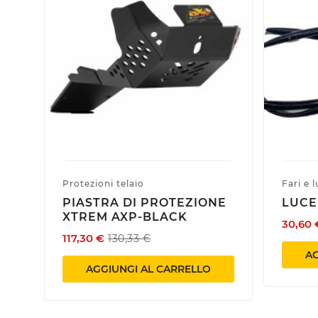
Protezioni telaio
Fari e l
PIASTRA DI PROTEZIONE
LUCE
XTREM AXP-BLACK
30,60 
117,30 €
130,33 €
AG
AGGIUNGI AL CARRELLO