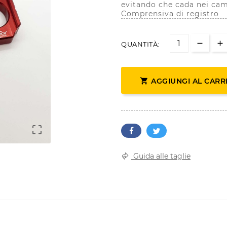
evitando che cada nei c
Comprensiva di registro
QUANTITÀ:

AGGIUNGI AL CARR

Guida alle taglie