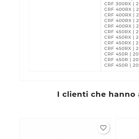
CRF 300RX | 
CRF 400RX | 2
CRF 400RX | 2
CRF 400RX | 2
CRF 400RX | 
CRF 450RX | 2
C
A
CRF 450RX | 2
CRF 450RX | 2
CRF 450RX | 2
Nom
Dev
A
CRF 450R | 20
dei
CRF 450R | 20
CRF 450R | 20
add_circle_outline
new 
I clienti che hann
favorite_border