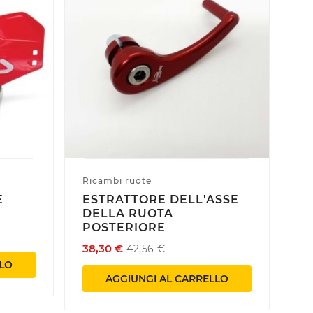
Ricambi ruote
Se
E
ESTRATTORE DELL'ASSE
S
DELLA RUOTA
M
POSTERIORE
C
E
38,30 €
42,56 €
59
LLO
AGGIUNGI AL CARRELLO