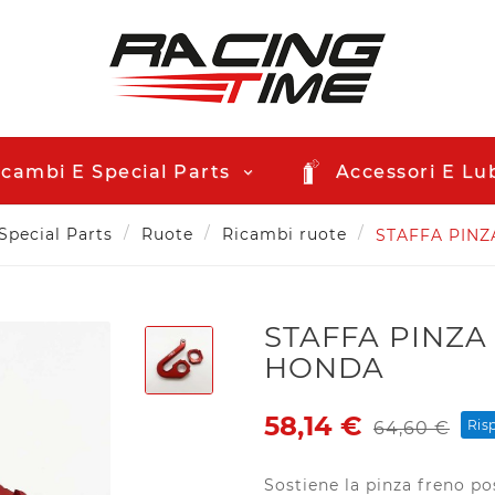
icambi E Special Parts
Accessori E Lub
Special Parts
Ruote
Ricambi ruote
STAFFA PIN
STAFFA PINZA
HONDA
58,14 €
Ris
64,60 €
Sostiene la pinza freno po