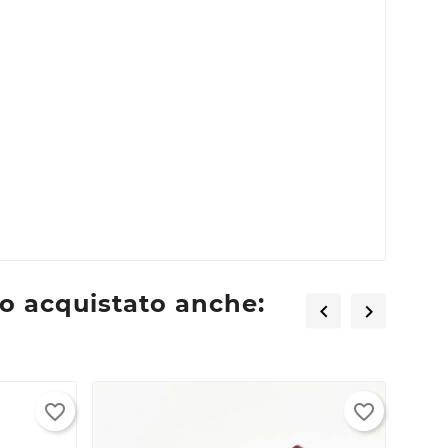
×
×
×
ta
o acquistato anche:


favorite_border
favorite_border