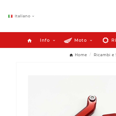
Italiano

Info
Moto
R
home
Home
Ricambi e 