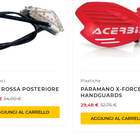
uci
Plastiche
 ROSSA POSTERIORE
PARAMANO X-FORC
HANDGUARDS
€
34,00 €
29,48 €
32,75 €
GIUNGI AL CARRELLO
AGGIUNGI AL CARRE