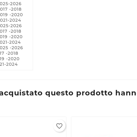
2025-2026
017 -2018
019 -2020
021-2024
2025-2026
017 -2018
rea lista dei desideri
ccedi
019 -2020
021-2024
025 -2026
e lista dei desideri
i avere effettuato l'accesso per salvare dei prodotti nella tua lis
ggiungi alla lista dei desideri
17 -2018
 desideri.
19 -2020
21-2024
Create
list
Annulla
Annulla
Crea lista dei desideri
Accedi
o acquistato questo prodotto hann
favorite_border