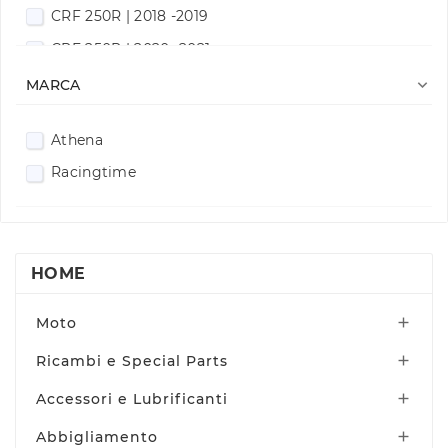
CRF 250R | 2018 -2019
CRF 250R | 2020 -2021
CRF 250R | 2022-2024

MARCA
CRF 250R | 2025-2026
Athena
CRF 300RX | 2018 -2019
Racingtime
CRF 300RX | 2020 -2021
CRF 300RX| 2022-2024
CRF 300RX | 2025-2026
HOME
Moto

Ricambi e Special Parts

Accessori e Lubrificanti

Abbigliamento
