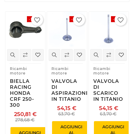
favorite_border
favorite_border
favorite_border
-10%
-15%
-15%
Ricambi
Ricambi
Ricambi
motore
motore
motore
BIELLA
VALVOLA
VALVOLA
RACING
DI
DI
HONDA
ASPIRAZIONE
SCARICO
CRF 250-
IN TITANIO
IN TITANIO
300
54,15 €
54,15 €
250,81 €
63,70 €
63,70 €
278,68 €
AGGIUNGI
AGGIUNGI
AGGIUNGI
AL
AL