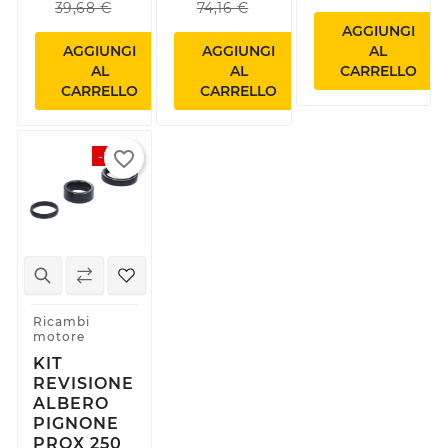
39,68 €
74,16 €
AGGIUNGI
AGGIUNGI
AGGIUNGI
AL
AL
AL
CARRELLO
CARRELLO
CARRELLO
favorite_border
-15%
Ricambi
motore
KIT
REVISIONE
ALBERO
PIGNONE
PROX 250