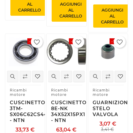
AL
AGGIUNGI
CARRELLO
AL
AGGIUNGI
CARRELLO
AL
CARRELLO
favorite_border
favorite_border
favorite_border
-15%
-15%
-10%
Ricambi
Ricambi
Ricambi
motore
motore
motore
CUSCINETTO
CUSCINETTO
GUARNIZIONE
3TM-
8E-NK
STELO
SX06C62CS44V1
34X52X15PX1
VALVOLA
- NTN
- NTN
3,07 €
33,73 €
63,04 €
3,41 €