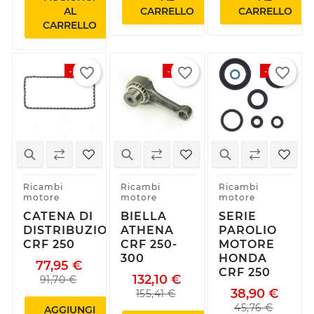
AL
CARRELLO
CARRELLO
CARRELLO
favorite_border
favorite_border
favorite_border
-15%
-15%
-15%
Ricambi
Ricambi
Ricambi
motore
motore
motore
CATENA DI
BIELLA
SERIE
DISTRIBUZIONE
ATHENA
PAROLIO
CRF 250
CRF 250-
MOTORE
300
HONDA
77,95 €
CRF 250
132,10 €
91,70 €
38,90 €
155,41 €
45,76 €
AGGIUNGI