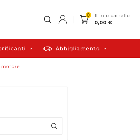
0
Il mio carrello
0,00 €
rificanti
Abbigliamento
o motore