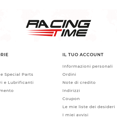
rea lista dei desideri
ccedi
(modalTitle))
e lista dei desideri
i avere effettuato l'accesso per salvare dei prodotti nella tua lis
ggiungi alla lista dei desideri
confirmMessage))
 desideri.
Create
list
((cancelText))
((modalDeleteText))
Annulla
Annulla
Crea lista dei desideri
Accedi
RIE
IL TUO ACCOUNT
Informazioni personali
e Special Parts
Ordini
i e Lubrificanti
Note di credito
amento
Indirizzi
Coupon
Le mie liste dei desideri
I miei avvisi