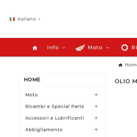
Italiano

Info
Moto
R
home
Hom
HOME
OLIO 
Moto

Ricambi e Special Parts

Accessori e Lubrificanti

Abbigliamento
