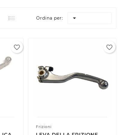

Ordina per:
favorite_border
favorite_border
Frizioni
LICA
LEVA DELLA FRIZIONE