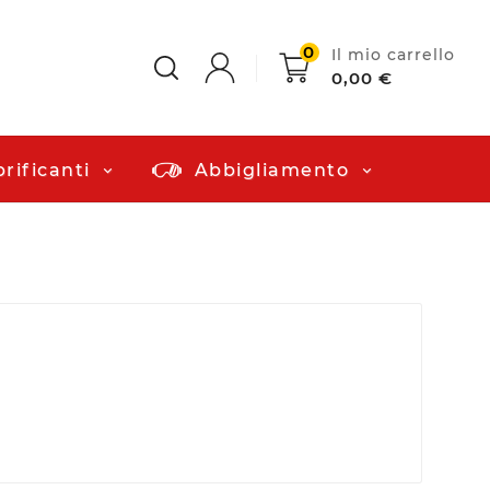
0
Il mio carrello
0,00 €
rificanti
Abbigliamento