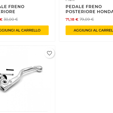
Create
ALE FRENO
PEDALE FRENO
list
((cancelText))
((modalDeleteText))
ERIORE
POSTERIORE HOND
Annulla
Annulla
Crea lista dei desideri
Accedi
 €
71,18 €
30,00 €
79,09 €
GGIUNGI AL CARRELLO
AGGIUNGI AL CARRE
favorite_border