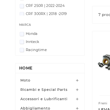
CRF 250R | 2022-2024
CRF 300RX | 2018 -2019
7 pro
CRF 300RX | 2020 -2021
MARCA
CRF 300RX| 2022-2024
Honda
Innteck
Racingtime
HOME
Moto

Ricambi e Special Parts

Accessori e Lubrificanti

Freni
Abbigliamento

LEVA