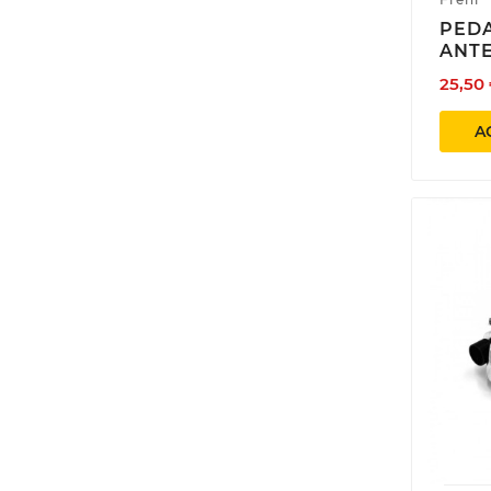
add_circle_outline
PED
new 
ANT
25,50
A