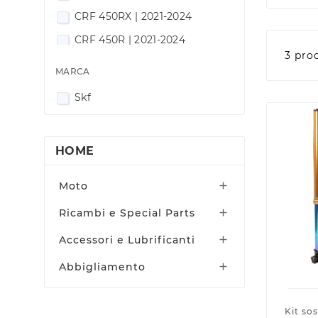
CRF 450RX | 2021-2024
CRF 450R | 2021-2024
3 pro
MARCA
Skf
HOME
Moto

Ricambi e Special Parts

Accessori e Lubrificanti

C
A
(
Abbigliamento

Nom
Dev
A
((
dei
Kit so