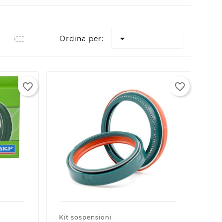

Ordina per:
favorite_border
favorite_border
×
×
×
×
ta
Kit sospensioni