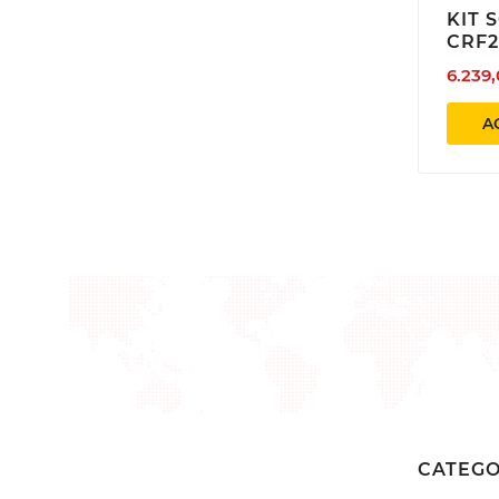
KIT 
add_circle_outline
CRF2
new 
6.239
A
CATEGO