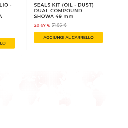
LIO -
SEALS KIT (OIL - DUST)
DUAL COMPOUND
A
SHOWA 49 mm
28,67 €
31,86 €
AGGIUNGI AL CARRELLO
LLO