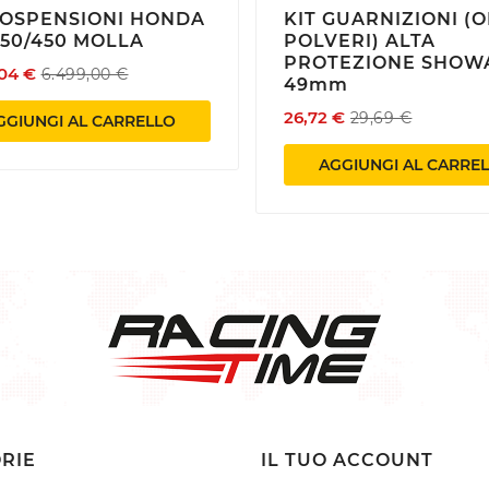
SOSPENSIONI HONDA
KIT GUARNIZIONI (O
Create
50/450 MOLLA
POLVERI) ALTA
list
((cancelText))
((modalDeleteText))
Annulla
Annulla
Crea lista dei desideri
Accedi
PROTEZIONE SHOW
,04 €
6.499,00 €
49mm
26,72 €
29,69 €
GGIUNGI AL CARRELLO
AGGIUNGI AL CARRE
RIE
IL TUO ACCOUNT