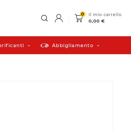
0
Il mio carrello
0,00 €
rificanti
Abbigliamento